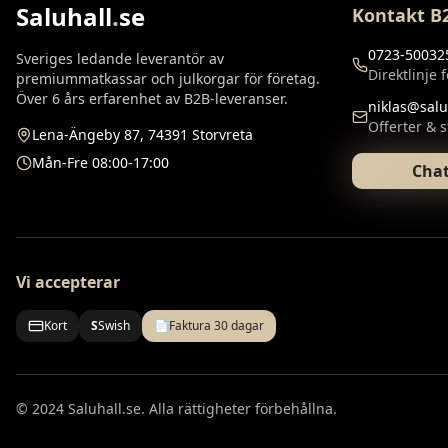
Saluhall
.
se
Kontakt B
0723-50032
Sveriges ledande leverantör av
Direktlinje 
premiummatkassar och julkorgar för företag.
Över 6 års erfarenhet av B2B-leveranser.
niklas@salu
Offerter & s
Lena-Ängeby 87, 74391 Storvreta
Mån-Fre 08:00-17:00
Chat
Vi accepterar
Kort
S
Swish
📄
Faktura 30 dagar
© 2024 Saluhall.se.
Alla rättigheter förbehållna.