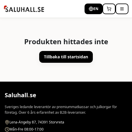
EN
Produkten hittades inte
Tillbaka till startsidan
Saluhall
.
se
Sveriges ledande leverantör av premiummatkassar och julkorgar för
företag. Över 6 års erfarenhet av B2B-leveranser.
Lena-Ängeby 87, 74391 Storvreta
Mån-Fre 08:00-17:00